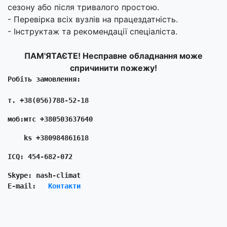
сезону або після тривалого простою.
- Перевірка всіх вузлів на працездатність.
- Інструктаж та рекомендації спеціаліста.
ПАМ'ЯТАЄТЕ!
Несправне обладнання може
спричинити пожежу!
Робіть замовлення: 
т. +38(056)788-52-18
моб:мтс +380503637640  
    ks +380984861618
ICQ: 454-682-072
Skype: nash-climat 
E-mail:   
Контакти