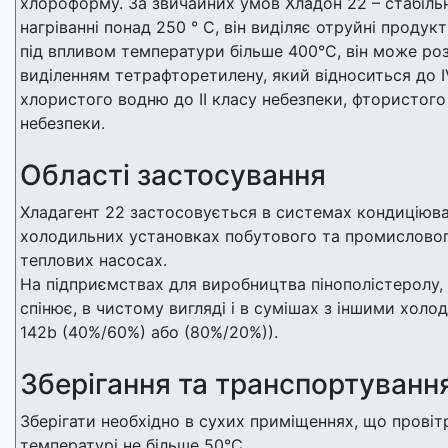
хлороформу. За звичайних умов Хладон 22 – стабіль
нагріванні понад 250 ° С, він виділяє отруйні продук
під впливом температури більше 400°С, він може ро
виділенням тетрафторетилену, який відноситься до I
хлористого водню до II класу небезпеки, фтористого
небезпеки.
Області застосування
Хладагент 22 застосовується в системах кондиціюван
холодильних установках побутового та промисловог
теплових насосах.
На підприємствах для виробництва пінополістеролу, 
спінює, в чистому вигляді і в сумішах з іншими холод
142b (40%/60%) або (80%/20%)).
Зберігання та транспортуванн
Зберігати необхідно в сухих приміщеннях, що прові
температурі не більше 50°С.