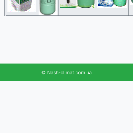
©
Nash-climat.com.ua