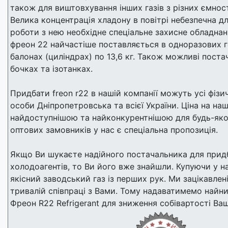
також для виштовхування інших газів з різних ємнос
Велика концентрація хладону в повітрі небезпечна д
роботи з нею необхідне спеціальне захисне обладна
фреон 22 найчастіше поставляється в одноразових 
балонах (циліндрах) по 13,6 кг. Також можливі поста
бочках та ізотанках.
Придбати freon r22 в нашій компанії можуть усі фізи
особи Дніпропетровська та всієї України. Ціна на на
найдоступнішою та найконкурентнішою для будь-яког
оптових замовників у нас є спеціальна пропозиція.
Якщо Ви шукаєте надійного постачальника для прид
холодоагентів, то Ви його вже знайшли. Купуючи у н
якісний заводський газ із перших рук. Ми зацікавлені
тривалій співпраці з Вами. Тому надаватимемо найни
Фреон R22 Refrigerant для зниження собівартості Ваш