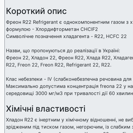
Короткий опис
Фреон R22 Refrigerant є однокомпонентним газом з 
формулою - Хлордифторметан CНClF2
Символічне позначення хладагента - R22, HCFC 22
Назви, що пропонуються до реалізації в Україні:
Фреон 22, Хладон 22, Фреон R22, Хлада R22, Хладаге
R22, Freon 22, Freon R22, Refrigerant 22, R22.
Клас небезпеки - IV (слабконебезпечна речовина для
Максимально допустима концентрація freona 22 у 
середовищі 3000 мг/м3 при тривалості дії 60 хвилин
Хімічні властивості
Хладон R22 є інертним у хімічному відношенні, не в
зрідженим під тиском газом, негорючим, із слабким