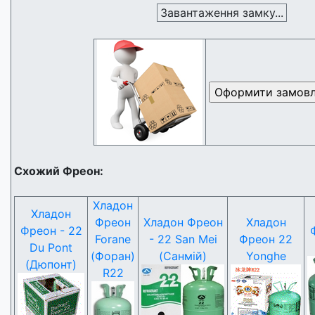
Завантаження замку...
Схожий Фреон:
Хладон
Хладон
Фреон
Хладон Фреон
Хладон
Фреон - 22
Forane
- 22 San Mei
Фреон 22
Du Pont
(Форан)
(Санмій)
Yonghe
(Дюпонт)
R22