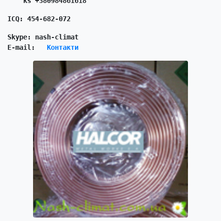
    ks +380984861618
ICQ: 454-682-072
Skype: nash-climat 
E-mail:   
Контакти