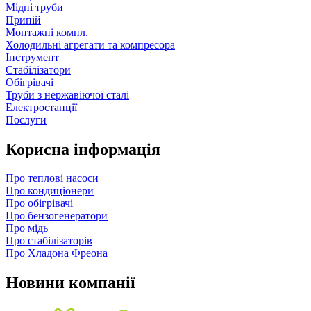
Мідні труби
Припій
Монтажні компл.
Холодильні агрегати та компресора
Інструмент
Стабілізатори
Обігрівачі
Труби з нержавіючої сталі
Електростанції
Послуги
Корисна інформація
Про теплові насоси
Про кондиціонери
Про обігрівачі
Про бензогенератори
Про мідь
Про стабілізаторів
Про Хладона Фреона
Новини компанії