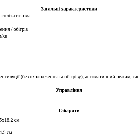
Загальні характеристики
 спліт-система
ння / обігрів
м/хв
ентиляції (без охолодження та обігріву), автоматичний режим, с
Управління
Габарити
5x18.2 см
4.5 см