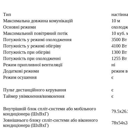
Тип
настінна
Максимальна довжина комунікацій
10 м
Основні режими
охолодже
Максимальний повітряний потік
10 куб. 
Потужність у режимі охолодження
3500 Вт
Потужність у режимі обігріву
4100 Вт
Потужність при обігріві
1300 Вт
Потужність при охолодженні
1255 Вт
Режим припливної вентиляції
ні
Додаткові режими
режим в
Режим осушення
є
Пульт дистанційного керування
є
Таймер увімкнення/вимкнення
є
Внутрішній блок спліт-системи або мобільного
79.5x26.
кондиціонера (ШxВxГ)
Зовнішнього блоку спліт-системи або віконного
78x54x2
кондиціонера (ШxВxГ)