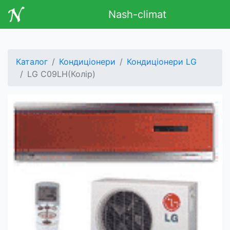
Nash-climat
Каталог
Кондиціонери
Кондиціонери LG
LG C09LH(Колір)