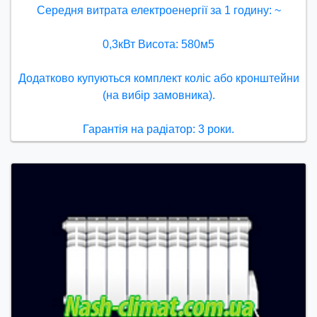
Середня витрата електроенергії за 1 годину: ~
0,3кВт Висота: 580м5
Додатково купуються комплект коліс або кронштейни
(на вибір замовника).
Гарантія на радіатор: 3 роки.