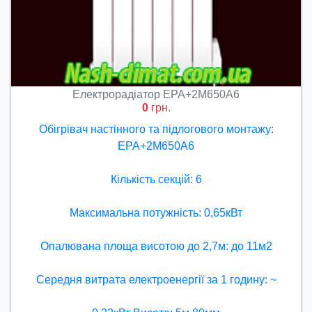
Електрорадіатор ЕРА+2М650А6
0
грн.
Обігрівач настінного та підлогового монтажу:
ЕРА+2М650А6
Кількість секцій: 6
Максимальна потужність: 0,65кВт
Опалювана площа висотою до 2,7м: до 11м2
Середня витрата електроенергії за 1 годину: ~