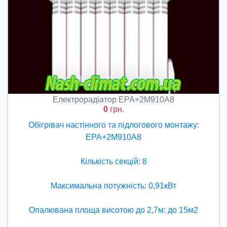
Електрорадіатор ЕРА+2М910А8
0
грн.
Обігрівач настінного та підлогового монтажу:
ЕРА+2М910А8
Кількість секцій: 8
Максимальна потужність: 0,91кВт
Опалювана площа висотою до 2,7м: до 15м2