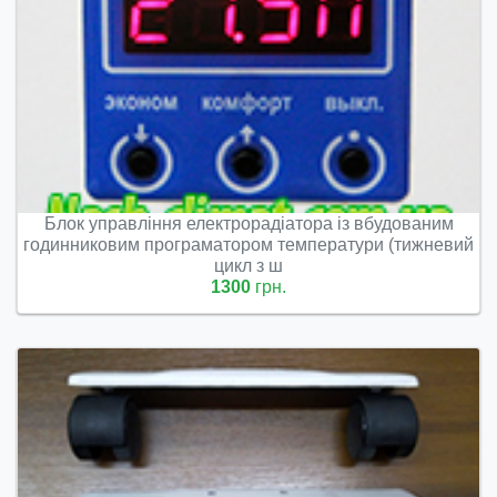
Блок управління електрорадіатора із вбудованим
годинниковим програматором температури (тижневий
цикл з ш
1300
грн.