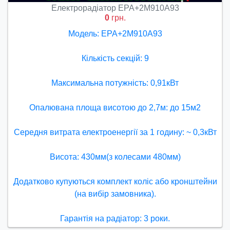
Електрорадіатор ЕРА+2М910А93
0
грн.
Модель: ЕРА+2М910А93
Кількість секцій: 9
Максимальна потужність: 0,91кВт
Опалювана площа висотою до 2,7м: до 15м2
Середня витрата електроенергії за 1 годину: ~ 0,3кВт
Висота: 430мм(з колесами 480мм)
Додатково купуються комплект коліс або кронштейни
(на вибір замовника).
Гарантія на радіатор: 3 роки.