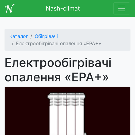
Nash-climat
Каталог
Обігрівачі
Електрообігрівачі опалення «ЕРА+»
Електрообігрівачі
опалення «ЕРА+»