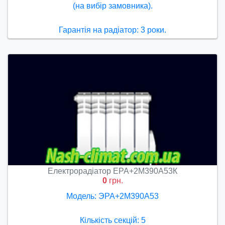
(на вибір замовника).
Гарантія на радіатор: 3 роки.
Електрорадіатор ЕРА+2М390А53К
0
грн.
Модель: ЭРА+2М390А53
Кількість секцій: 5