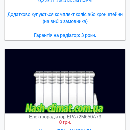
0,22кВт Висота: 5м 80мм
Додатково купуються комплект коліс або кронштейни
(на вибір замовника)
Гарантія на радіатор: 3 роки.
Електрорадіатор ЕРА+2М650А73
0
грн.