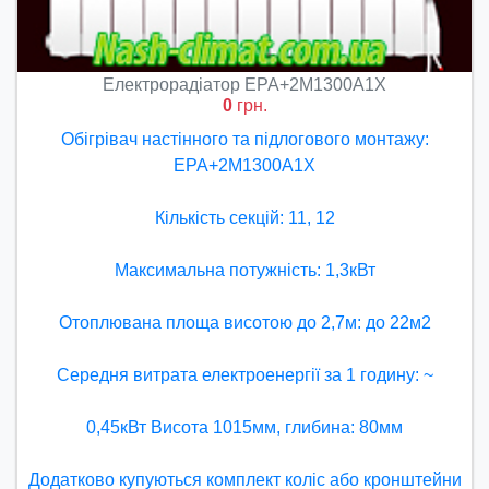
Електрорадіатор ЕРА+2М1300А1Х
0
грн.
Обігрівач настінного та підлогового монтажу:
ЕРА+2М1300А1Х
Кількість секцій: 11, 12
Максимальна потужність: 1,3кВт
Отоплювана площа висотою до 2,7м: до 22м2
Середня витрата електроенергії за 1 годину: ~
0,45кВт Висота 1015мм, глибина: 80мм
Додатково купуються комплект коліс або кронштейни